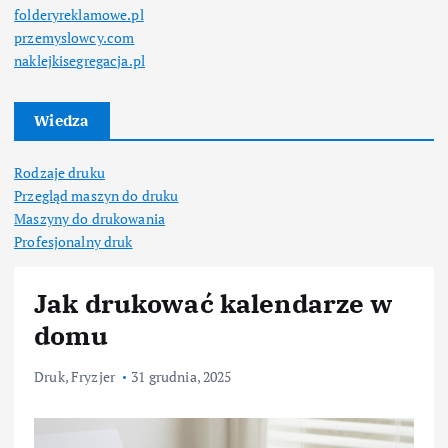
folderyreklamowe.pl
przemyslowcy.com
naklejkisegregacja.pl
Wiedza
Rodzaje druku
Przegląd maszyn do druku
Maszyny do drukowania
Profesjonalny druk
Jak drukować kalendarze w
domu
Druk
,
Fryzjer
31 grudnia, 2025