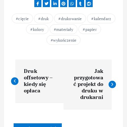
cięcie
druk
drukowanie
kalendarz
kolory
materiały
papier
wykończenie
N
Druk
Jak
a
offsetowy –
przygotowa
kiedy się
ć projekt do
w
opłaca
druku w
drukarni
i
g