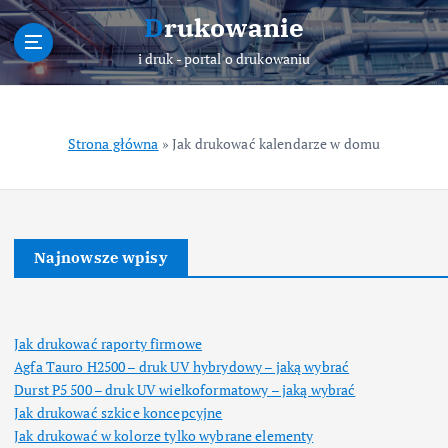
S
Drukowanie
k
i
i druk - portal o drukowaniu
p
t
o
Strona główna
»
Jak drukować kalendarze w domu
c
o
n
t
e
Najnowsze wpisy
n
t
Jak drukować raporty firmowe
Agfa Tauro H2500 – druk UV hybrydowy – jaką wybrać
Durst P5 500 – druk UV wielkoformatowy – jaką wybrać
Jak drukować szkice koncepcyjne
Jak drukować w kolorze tylko wybrane elementy