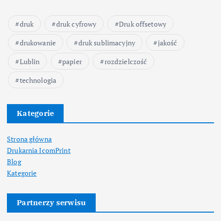
druk
druk cyfrowy
Druk offsetowy
drukowanie
druk sublimacyjny
jakość
Lublin
papier
rozdzielczość
technologia
Kategorie
Strona główna
Drukarnia IcomPrint
Blog
Kategorie
Partnerzy serwisu