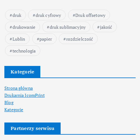
druk
druk cyfrowy
Druk offsetowy
drukowanie
druk sublimacyjny
jakość
Lublin
papier
rozdzielczość
technologia
Kategorie
Strona główna
Drukarnia IcomPrint
Blog
Kategorie
Partnerzy serwisu