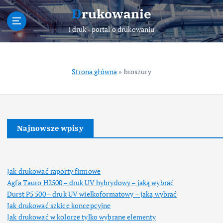
S
Drukowanie
k
i
i druk - portal o drukowaniu
p
t
o
Strona główna
»
broszury
c
o
n
t
e
Najnowsze wpisy
n
t
Jak drukować raporty firmowe
Agfa Tauro H2500 – druk UV hybrydowy – jaką wybrać
Durst P5 500 – druk UV wielkoformatowy – jaką wybrać
Jak drukować szkice koncepcyjne
Jak drukować w kolorze tylko wybrane elementy